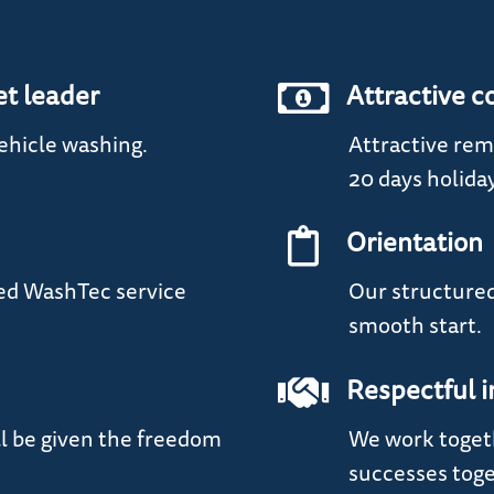
et leader
Attractive c
vehicle washing.
Attractive rem
20 days holida
Orientation
ped WashTec service
Our structure
smooth start.
Respectful i
ll be given the freedom
We work togeth
successes toge