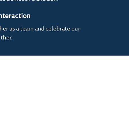
nteraction
er as a team and celebrate our
ther.