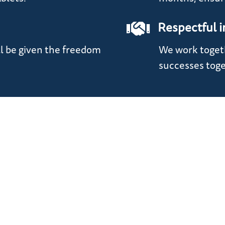
Respectful i
ll be given the freedom
We work togeth
successes toge