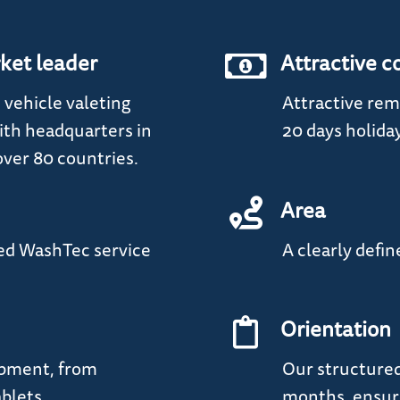
ket leader
Attractive c
 vehicle valeting
Attractive rem
th headquarters in
20 days holida
ver 80 countries.
Area
ped WashTec service
A clearly defin
Orientation
ipment, from
Our structured
blets.
months, ensure