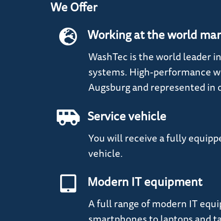
We Offer
Working at the world mar
WashTec is the world leader in
systems. High-performance wi
Augsburg and represented in o
Service vehicle
You will receive a fully equip
vehicle.
Modern IT equipment
A full range of modern IT equ
smartphones to laptops and ta