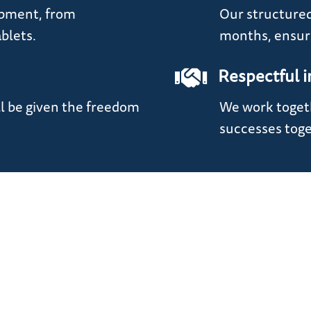
ipment, from
Our structured
blets.
months, ensure
Respectful i
ll be given the freedom
We work togeth
successes toge