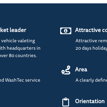
ket leader
Attractive c
 vehicle valeting
Attractive rem
th headquarters in
20 days holida
ver 80 countries.
Area
ped WashTec service
A clearly defin
Orientation