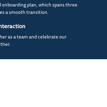
 onboarding plan, which spans three
s a smooth transition.
nteraction
er as a team and celebrate our
ther.