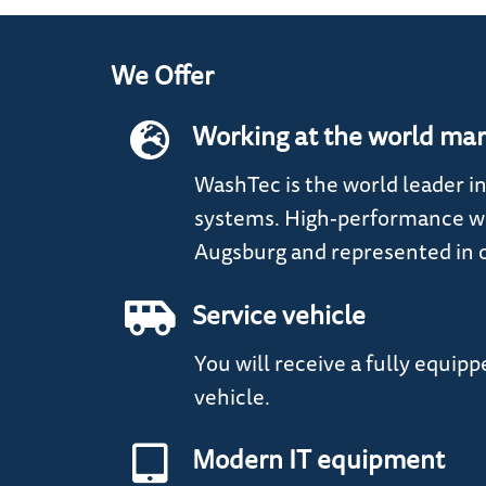
We Offer
Working at the world mar
WashTec is the world leader in
systems. High-performance wi
Augsburg and represented in o
Service vehicle
You will receive a fully equip
vehicle.
Modern IT equipment