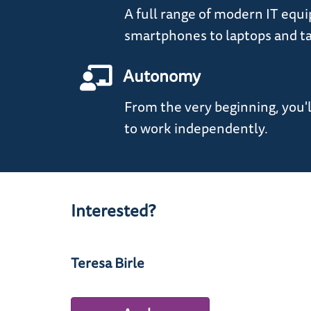
A full range of modern IT equ
smartphones to laptops and ta
Autonomy
From the very beginning, you'
to work independently.
Interested?
Teresa Birle