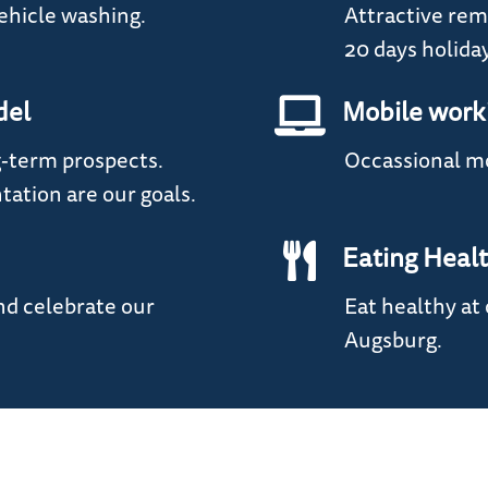
vehicle washing.
Attractive rem
20 days holida
del
Mobile work
-term prospects.
Occassional mo
tation are our goals.
Eating Heal
nd celebrate our
Eat healthy at
Augsburg.